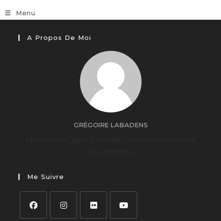
Skip
Menu
to
content
A Propos De Moi
GRÉGOIRE LABADENS
Mouvement, lignes, courbes, matières et lumière
bien entendu.
Me Suivre